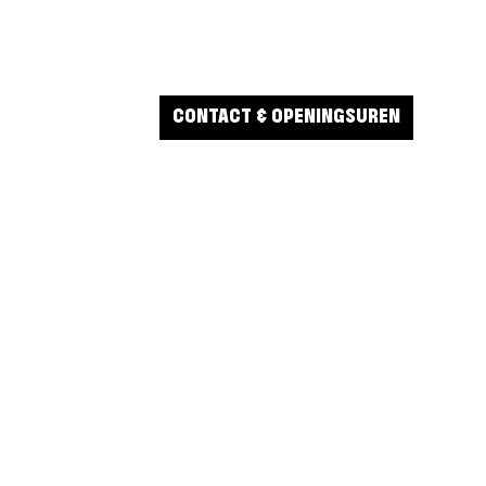
CONTACT & OPENINGSUREN
IJVEN VOOR
BLIJF OP DE HOOGTE
ORTAANBOD