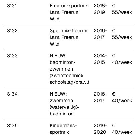
S131
Freerun-sportmix
2018-
€
i.s.m. Freerun
2019
55/week
Wild
S132
Sportmix-freerun
2016-
€
i.s.m. Freerun
2017
55/week
Wild
S133
NIEUW:
2014-
€
badminton-
2015
40/week
zwemmen
(zwemtechniek
schoolslag/crawl)
S134
NIEUW:
2016-
€
zwemmen
2017
40/week
(waterveilig)-
badminton
S135
Kinderdans-
2019-
€
sportmix
2020
40/week