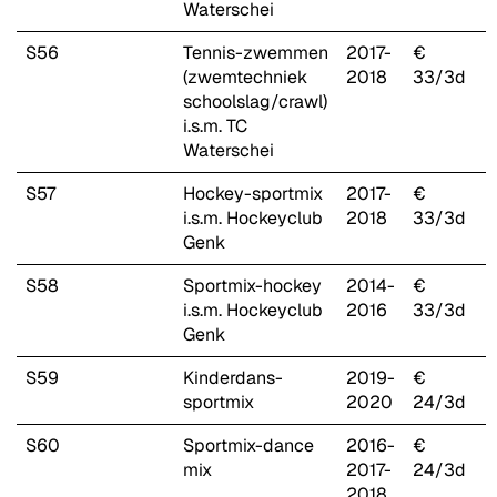
Waterschei
S56
Tennis-zwemmen
2017-
€
(zwemtechniek
2018
33/3d
schoolslag/crawl)
i.s.m. TC
Waterschei
S57
Hockey-sportmix
2017-
€
i.s.m. Hockeyclub
2018
33/3d
Genk
S58
Sportmix-hockey
2014-
€
i.s.m. Hockeyclub
2016
33/3d
Genk
S59
Kinderdans-
2019-
€
sportmix
2020
24/3d
S60
Sportmix-dance
2016-
€
mix
2017-
24/3d
2018