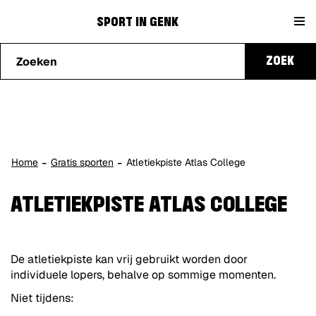
Naar
Sport
content
SPORT IN GENK
Waarmee
in
ZOEK
kunnen
we je
Genk
helpen?
Home
Gratis sporten
Atletiekpiste Atlas College
ATLETIEKPISTE ATLAS COLLEGE
De atletiekpiste kan vrij gebruikt worden door
individuele lopers, behalve op sommige momenten.
Niet tijdens: